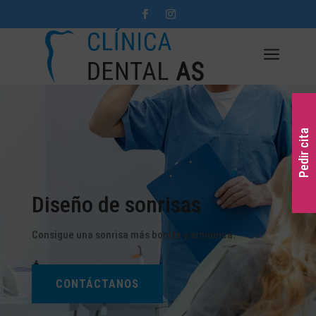
a
Pedir cita
Diseño de sonrisas
Consigue una sonrisa más bonita y armónica.
CONTÁCTANOS