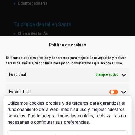
Odontopediatría
Tu clínica dental en Sants
Clínica Dental As
Equipo
Política de cookies
Tecnología Dental
Utilizamos cookies propias y de terceros para mejorar la navegación y realizar
tareas de análisis. Si continúa navegando, consideramos que acepta su uso.
Contacto
Funcional
Siempre activo
Estadísticas
Dirección: Calle de Sants, 277 pral. 4 - 08028 - Barcelona
Estadíst
Utilizamos cookies propias y de terceros para garantizar el
Tlf.: 932967521
Marketing
funcionamiento de la web, medir su uso y mejorar nuestros
WhatsApp: 640330755
Marketi
servicios. Puede aceptar todas las cookies, rechazar las no
Email:
info@cdentalas.com
necesarias o configurar sus preferencias.
Acepto