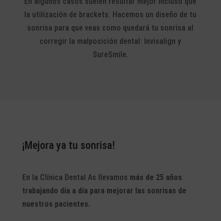
En algunos casos suelen resultar mejor incluso que
la utilización de brackets. Hacemos un diseño de tu
sonrisa para que veas como quedará tu sonrisa al
corregir la malposición dental: Invisalign y
SureSmile.
¡Mejora ya tu sonrisa!
En la Clínica Dental As llevamos
más de 25 años
trabajando día a día para mejorar las sonrisas de
nuestros pacientes.