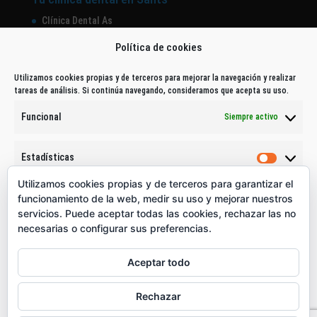
Clínica Dental As
Equipo
Política de cookies
Tecnología Dental
Utilizamos cookies propias y de terceros para mejorar la navegación y realizar
tareas de análisis. Si continúa navegando, consideramos que acepta su uso.
Contacto
Funcional
Siempre activo
Estadísticas
Dirección: Calle de Sants, 277 pral. 4 - 08028 - Barcelona
Estadíst
Utilizamos cookies propias y de terceros para garantizar el
Tlf.: 932967521
Marketing
funcionamiento de la web, medir su uso y mejorar nuestros
WhatsApp: 640330755
Marketi
servicios. Puede aceptar todas las cookies, rechazar las no
Email:
info@cdentalas.com
necesarias o configurar sus preferencias.
Acepto
Aceptar todo
Denegar
Rechazar
1
Guardar preferencias