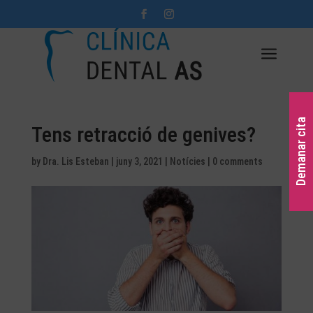
a
Demanar cita
Tens retracció de genives?
by
Dra. Lis Esteban
|
juny 3, 2021
|
Notícies
|
0 comments