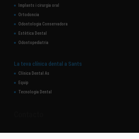
Implants i cirurgia oral
Ortodoncia
Odontologia Conservadora
Estètica Dental
Odontopediatria
La teva clínica dental a Sants
Clínica Dental As
Equip
Tecnologia Dental
Contacto
Dirección: Calle de Sants, 277 pral. 4 - 08028 - Barcelona