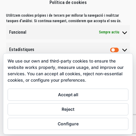
Política de cookies
Tlf.: 932967521
WhatsApp: 640330755
Utilitzem cookies pròpies i de tercers per millorar la navegació i realitzar
tasques d'anàlisi. Si continua navegant, considerem que accepta el seu ús.
Email:
info@cdentalas.com
Funcional
Sempre actiu
Contacte
Estadístiques
Direcció: Carrer Sants, 277 pral. 4 - 08028 - Barcelona
Estadís
We use our own and third-party cookies to ensure the
Tlf.: 932967521
Marketing
website works properly, measure usage, and improve our
WhatsApp: 640330755
Marketi
services. You can accept all cookies, reject non-essential
Email:
info@cdentalas.com
cookies, or configure your preferences.
Acepto
Accept all
Denegar
Reject
1
Desar preferències
Clínica Dental As 2021
Configure
Aviso legal
|
Política de privacidad
|
Política de cookies
Política de cookies
Política de Privacitat