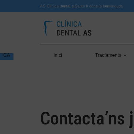
AS Clínica dental a Sants li dóna la benvinguda
ES
CA
Inici
Tractaments
Contacta’ns j