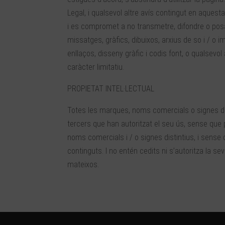
Legal, i qualsevol altre avís contingut en aques
i es compromet a no transmetre, difondre o posa
missatges, gràfics, dibuixos, arxius de so i / o 
enllaços, disseny gràfic i codis font, o qualsev
caràcter limitatiu.
PROPIETAT INTEL·LECTUAL
Totes les marques, noms comercials o signes dis
tercers que han autoritzat el seu ús, sense que p
noms comercials i / o signes distintius, i sense 
continguts. I no entén cedits ni s’autoritza la sev
mateixos.