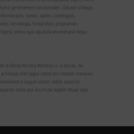
ostums generalment acceptades. L’Usuari s’obliga
nformacions, textos, dades, continguts,
ones, tecnologia, fotografies, programari,
la Pàgina, sense que aquesta enumeració tingui
e la Sònia Herrera Martínez o, si escau, de
i a l’Usuari dret algun sobre les citades marques,
 existeixen o puguin existir sobre aquests
aquests drets per escrit del legítim titular dels