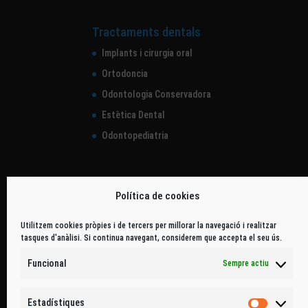
Tractaments dentals
Implants i cirurgia oral
Ortodoncia
Odontologia Conservadora
Estètica Dental
Odontopediatria
Política de cookies
Utilitzem cookies pròpies i de tercers per millorar la navegació i realitzar
tasques d'anàlisi. Si continua navegant, considerem que accepta el seu ús.
Funcional
Sempre actiu
Estadístiques