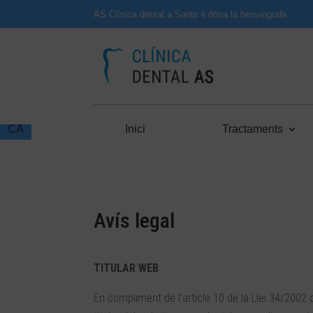
AS Clínica dental a Sants li dóna la benvinguda
ES
CA
Inici
Tractaments
Avís legal
TITULAR WEB
En compliment de l’article 10 de la Llei 34/2002 