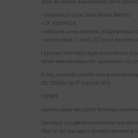
titular del website www.cdentalas.com li comunica
• Denominació social: Sònia Herrera Martínez
• CIF: 43509962-B
• Adreça de correu electrònic: info@cdentalas.
• Domicili social: C. Sants, 277 pral 4, Barcelona,
La present informació regula les condicions d’ús
domini www.cdentalas.com assumeixen i es co
A més, no només complim amb la normativa esp
DEL CONSELL de 27 d’abril de 2016.
COOKIES
Aquesta pàgina web utilitza tecnologia «cookies
Descripció: Les galetes constitueixen una eina
fitxer de text que alguns servidors demanen al 