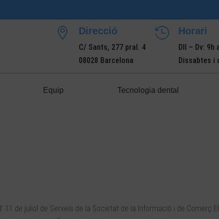
Direcció
Horari


C/ Sants, 277 pral. 4
Dll – Dv: 9h 
08028 Barcelona
Dissabtes i
Equip
Tecnologia dental
d’ 11 de juliol de Serveis de la Societat de la Informació i de Comerç E