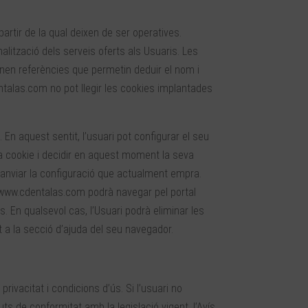
artir de la qual deixen de ser operatives.
alització dels serveis oferts als Usuaris. Les
en referències que permetin deduir el nom i
entalas.com no pot llegir les cookies implantades
En aquest sentit, l’usuari pot configurar el seu
da cookie i decidir en aquest moment la seva
 canviar la configuració que actualment empra.
e www.cdentalas.com podrà navegar pel portal
es. En qualsevol cas, l’Usuari podrà eliminar les
a la secció d’ajuda del seu navegador.
 privacitat i condicions d’ús. Si l’usuari no
guts de conformitat amb la legislació vigent, l’Avís