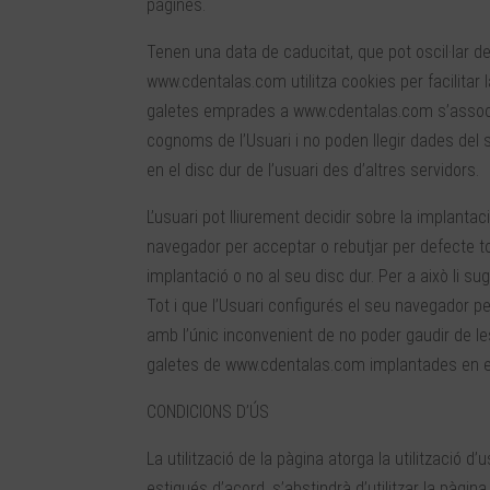
pàgines.
Tenen una data de caducitat, que pot oscil·lar de
www.cdentalas.com utilitza cookies per facilitar 
galetes emprades a www.cdentalas.com s’associe
cognoms de l’Usuari i no poden llegir dades del 
en el disc dur de l’usuari des d’altres servidors.
L’usuari pot lliurement decidir sobre la implanta
navegador per acceptar o rebutjar per defecte to
implantació o no al seu disc dur. Per a això li 
Tot i que l’Usuari configurés el seu navegador 
amb l’únic inconvenient de no poder gaudir de les 
galetes de www.cdentalas.com implantades en el 
CONDICIONS D’ÚS
La utilització de la pàgina atorga la utilització d’
estigués d’acord, s’abstindrà d’utilitzar la pàgina