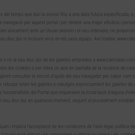
s del temps que duri la sessió fins a una data futura especificada, a p
la navegació per aquest portal i per obtenir una major eficàcia i person
n únicament amb un Usuari anònim i el seu ordinador, no proporcion
seu disc dur ni incloure virus en els seus equips. Així mateix, www.cd
ció o no al seu disc dur de les galetes emprades a www.cdentalas.com. 
tes les cookies o per rebre un avís en pantalla de la recepció de ca
suggerim consultar la secció d’ajuda del seu navegador per saber com
per rebutjar totes les galetes o rebutgés expressament les galetes d
funcionalitats del Portal que requereixin la instal·lació d’alguna d’ell
seu disc dur en qualsevol moment, seguint el procediment establert 
usuari i implica l’acceptació de les condicions de l’avís legal, política de
. L’Usuari està obligat i es compromet a utilitzar la pàgina i els contin