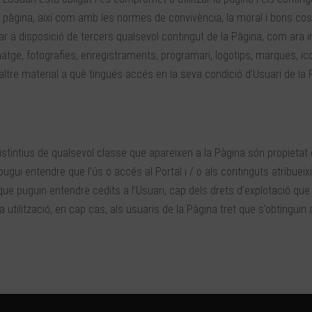
ta pàgina, així com amb les normes de convivència, la moral i bons c
r a disposició de tercers qualsevol contingut de la Pàgina, com ara i
imatge, fotografies, enregistraments, programari, logotips, marques, ic
ol altre material a què tingués accés en la seva condició d’Usuari de 
tintius de qualsevol classe que apareixen a la Pàgina són propietat d
ugui entendre que l’ús o accés al Portal i / o als continguts atribueix
que puguin entendre cedits a l’Usuari, cap dels drets d’explotació que
a utilització, en cap cas, als usuaris de la Pàgina tret que s’obtinguin 