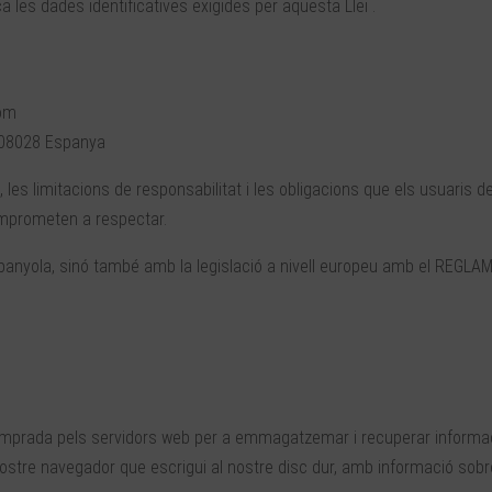
 les dades identificatives exigides per aquesta Llei .
com
 ​​08028 Espanya
, les limitacions de responsabilitat i les obligacions que els usuaris
mprometen a respectar.
anyola, sinó també amb la legislació a nivell europeu amb el REG
»
 emprada pels servidors web per a emmagatzemar i recuperar informac
nostre navegador que escrigui al nostre disc dur, amb informació sobr